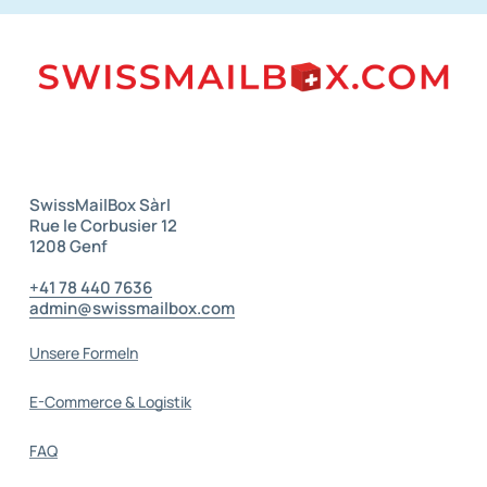
drucken Ihre eigenen DHL, FedEx, UPS-Etiketten
und organisieren die Abholung für Sie bei Ihrem
bevorzugten Spediteur
Lagergebühren: 15 erste Tage kostenlos, dann
CHF 8.- pro Monat oder Teil davon pro Karton
und CHF 1.- pro Brief
Zuverlässige Postbearbeitung.
Abholgebühr: Kostenlos während der
Geschäftszeiten (nur nach Vereinbarung).
SwissMailBox Sàrl
Recycling: Kostenlos für Briefe, je nach Gewicht
Rue le Corbusier 12
1208 Genf
der Pakete
–
+41 78 440 7636
admin@swissmailbox.com
–
Unsere Formeln
E-Commerce & Logistik
FAQ