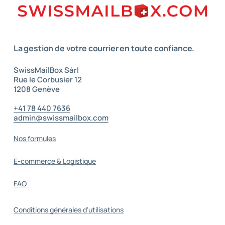
votre transporteur préféré
Frais de stockage : 15 premiers jours gratuits
puis CHF 8.- par mois ou une partie par boîte et
CHF 1.- par lettre
La gestion de votre courrier
en toute confiance.
Frais PickUp : Gratuit pendant les heures
d’ouverture (sur rendez-vous uniquement).
SwissMailBox Sàrl
Rue le Corbusier 12
Recyclage : Gratuit pour les lettres, selon le
1208 Genève
poids des colis
–
+41 78 440 7636
admin@swissmailbox.com
–
Nos formules
E-commerce & Logistique
FAQ
Conditions générales d'utilisations