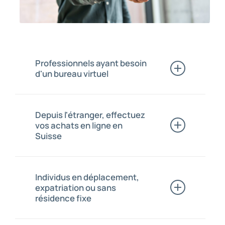
Professionnels ayant besoin
d'un bureau virtuel
Êtes-vous à la tête d’une entreprise
ou d’une association?
Depuis l'étranger, effectuez
Votre entreprise a besoin d’une
vos achats en ligne en
adresse de domiciliation fixe en
Suisse?
Suisse
Vous êtes à l’extérieur de la Suisse ?
Vous souhaitez une adresse pour la
Individus en déplacement,
réception de colis ?
expatriation ou sans
résidence fixe
Êtes-vous actuellement expatrié ?