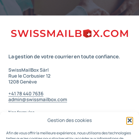
La gestion de votre courrier
en toute confiance.
SwissMailBox Sàrl
Rue le Corbusier 12
1208 Genève
–
+41 78 440 7636
admin@swissmailbox.com
–
Nos formules
Gestion des cookies
E-commerce & Logistique
Afin de vous offrir la meilleure expérience, nous utilisons des technologies
telles que les cookies pour stocker et/ou accéder aux informations de