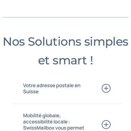
Vous vous trouvez sans résidence
fixe en Suisse ?
Nos Solutions simples
et smart !
Votre adresse postale en
Suisse
Optimisez votre statut professionnel ou
personnel grâce à nos services de
Mobilité globale,
domiciliation premium. Que vous soyez
accessibilité locale :
une entreprise à la recherche d’une
SwissMailbox vous permet