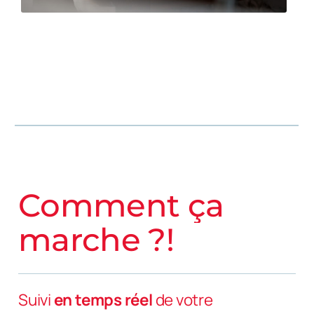
recherchiez une solution numérique
efficace, notre plateforme garantit que
votre courrier est accessible dans un
environnement en ligne protégé.
C
o
m
m
e
n
t
ç
a
m
a
r
c
h
e
?
!
Suivi
en temps réel
de votre