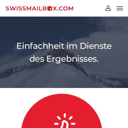
Skip
Men
to
account
main
content
Einfachheit im Dienste
des Ergebnisses.