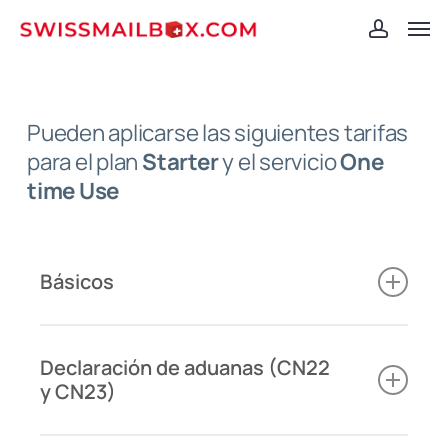
Skip
Men
to
account
main
content
Pueden aplicarse las siguientes tarifas
para el plan
Starter
y el servicio
One
time Use
Básicos
Gastos de llegada: CHF 1.- por correo de llegada
(carta o paquete)
Declaración de aduanas (CN22
Solicitud de apertura y digitalización: 0.50 CHF
y CN23)
por página PDF digitalizada (no se cobran
gastos de envío por los documentos
Las declaraciones personalizadas se basan en